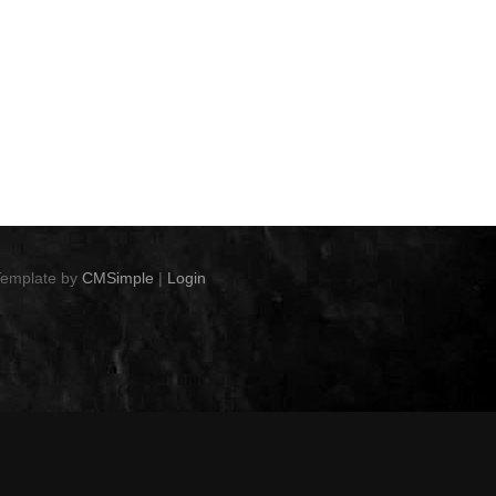
Template by
CMSimple
|
Login