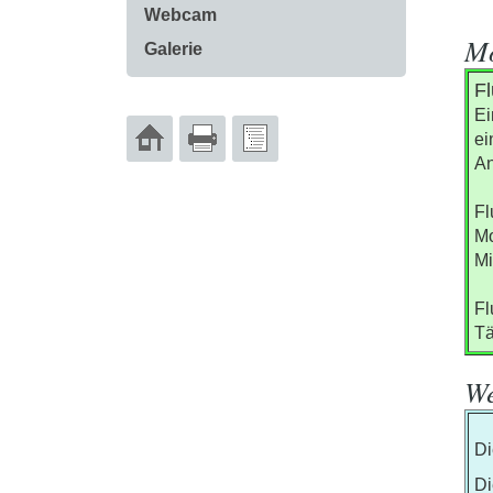
Webcam
Mo
Galerie
Fl
Ei
ei
An
Fl
Mo
Mi
F
Tä
W
Di
Di