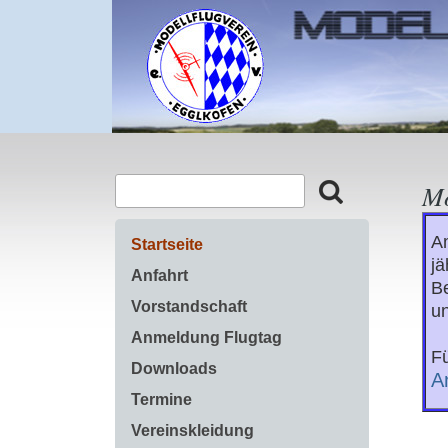
Mo
Am
Startseite
jä
Anfahrt
Be
Vorstandschaft
un
Anmeldung Flugtag
Fü
Downloads
A
Termine
Vereinskleidung